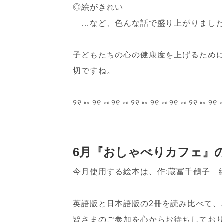
◎絵がきれい
…など、色んな話で盛り上がりました(
子どもたちの心の健康度を上げるため
切ですね。
୨୧ ⑅ ୨୧ ⑅ ୨୧ ⑅ ୨୧ ⑅ ୨୧ ⑅ ୨୧ ⑅ ୨୧ ⑅ ୨୧ 
6月『おしゃべりカフェ』
今月使用する絵本は、作:蔵冨千鶴子 
英語版と日本語版の2冊を読み比べて
皆さまのご参加を心からお待ちしており