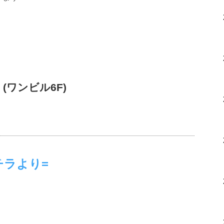
E (ワンビル6F)
チラより=