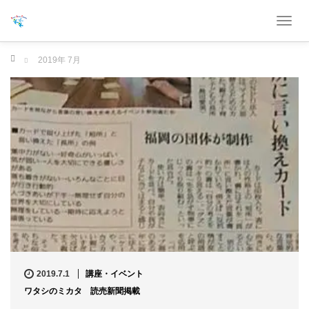
T
o
g
ホーム
2019年 7月
g
l
e
n
a
v
i
g
a
t
i
o
n
2019.7.1
講座・イベント
ワタシのミカタ 読売新聞掲載