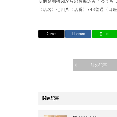
※他金融機関からのお振込み「ゆうち
〈店名〉七四八〈店番〉748普通〈口座番
Post
Share
LINE
前の記事
関連記事