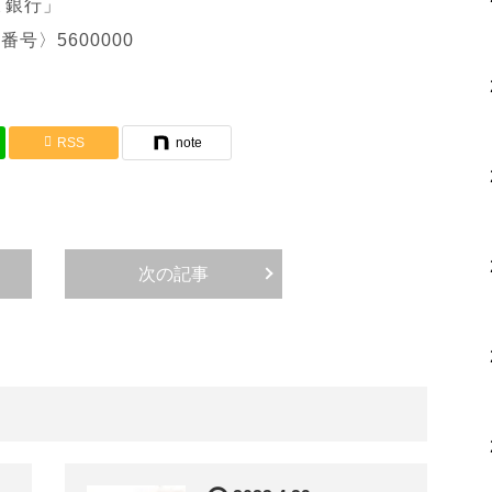
ょ銀行」
号〉5600000
RSS
note
次の記事