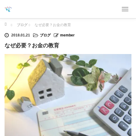
T
o
g
ホーム
ブログ
なぜ必要？お金の教育
g
2018.01.21
ブログ
member
l
e
なぜ必要？お金の教育
n
a
v
i
g
a
t
i
o
n