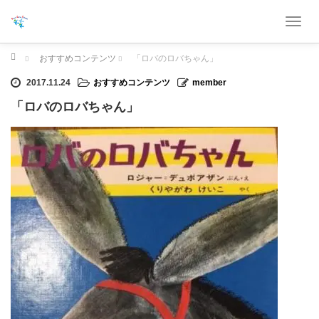
T
o
g
ホーム
おすすめコンテンツ
「ロバのロバちゃん」
g
2017.11.24
おすすめコンテンツ
member
l
e
「ロバのロバちゃん」
n
a
v
i
g
a
t
i
o
n