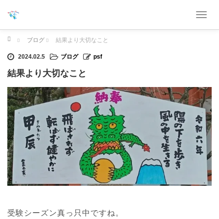
T
o
g
ホーム
ブログ
結果より大切なこと
g
2024.02.5
ブログ
psf
l
e
結果より大切なこと
n
a
v
i
g
a
t
i
o
n
受験シーズン真っ只中ですね。